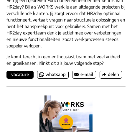
Ben jij een gedreven Functioneel Beheerder met kennis van
HR2day? Bij a·s WORKS werk je aan uitdagende projecten bij
verschillende klanten. Jij zorgt ervoor dat HR2day optimaal
functioneert, vertaalt vragen naar structurele oplossingen en
bent hét aanspreekpunt voor gebruikers. Samen met het
HR2day expertteam denk je actief mee over verbeteringen
en nieuwe functionaliteiten, zodat werkprocessen steeds
soepeler verlopen.
Je komt terecht in een enthousiast team met veel vrijheid
én groeikansen. Klinkt dit als jouw volgende stap?
vacature
whatsapp
e-mail
delen