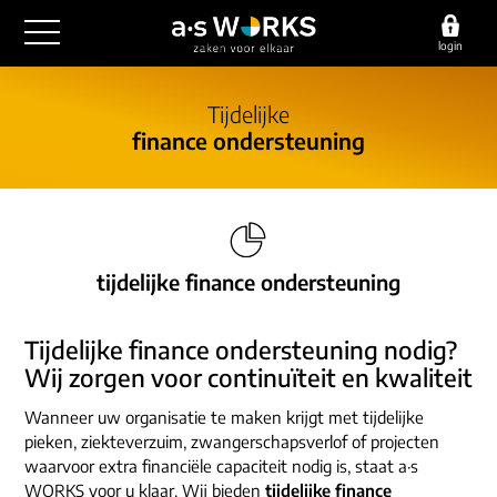
login
outsourcing
Tijdelijke
finance ondersteuning
financiële administratie
detachering
salarisadministratie
HR/payroll
consultancy
juridische zaken
finance
implementatie
overige diensten
tijdelijke finance ondersteuning
HR/payroll traineeship
optimalisatie
werving & selectie
referenties
functioneel beheer
Tijdelijke finance ondersteuning nodig?
vacatures
outsourcing
Wij zorgen voor continuïteit en kwaliteit
over ons
communicatie
detachering
Wanneer uw organisatie te maken krijgt met tijdelijke
werken bij
contact
pieken, ziekteverzuim, zwangerschapsverlof of projecten
consultancy
onze experts
waarvoor extra financiële capaciteit nodig is, staat a·s
vestigingen
WORKS voor u klaar. Wij bieden
tijdelijke finance