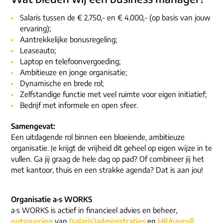
Salaris tussen de € 2.750,- en € 4.000,- (op basis van jouw
ervaring);
Aantrekkelijke bonusregeling;
Leaseauto;
Laptop en telefoonvergoeding;
Ambitieuze en jonge organisatie;
Dynamische en brede rol;
Zelfstandige functie met veel ruimte voor eigen initiatief;
Bedrijf met informele en open sfeer.
Samengevat:
Een uitdagende rol binnen een bloeiende, ambitieuze
organisatie. Je krijgt de vrijheid dit geheel op eigen wijze in te
vullen. Ga jij graag de hele dag op pad? Of combineer jij het
met kantoor, thuis en een strakke agenda? Dat is aan jou!
Organisatie a·s WORKS
a·s WORKS is actief in financieel advies en beheer,
outsourcing
van
(salaris)administraties
en
HR/payroll