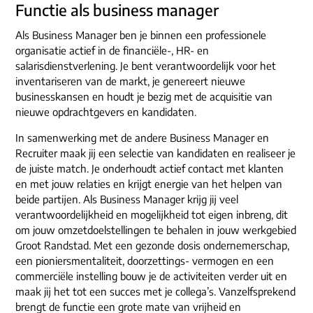
ons dna
Functie als business manager
e-mail/telefoon
Als Business Manager ben je binnen een professionele
social media
organisatie actief in de financiële-, HR- en
salarisdienstverlening. Je bent verantwoordelijk voor het
inventariseren van de markt, je genereert nieuwe
businesskansen en houdt je bezig met de acquisitie van
nieuwe opdrachtgevers en kandidaten.
In samenwerking met de andere Business Manager en
Recruiter maak jij een selectie van kandidaten en realiseer je
de juiste match. Je onderhoudt actief contact met klanten
en met jouw relaties en krijgt energie van het helpen van
beide partijen. Als Business Manager krijg jij veel
verantwoordelijkheid en mogelijkheid tot eigen inbreng, dit
om jouw omzetdoelstellingen te behalen in jouw werkgebied
Groot Randstad. Met een gezonde dosis ondernemerschap,
een pioniersmentaliteit, doorzettings- vermogen en een
commerciële instelling bouw je de activiteiten verder uit en
maak jij het tot een succes met je collega’s. Vanzelfsprekend
brengt de functie een grote mate van vrijheid en