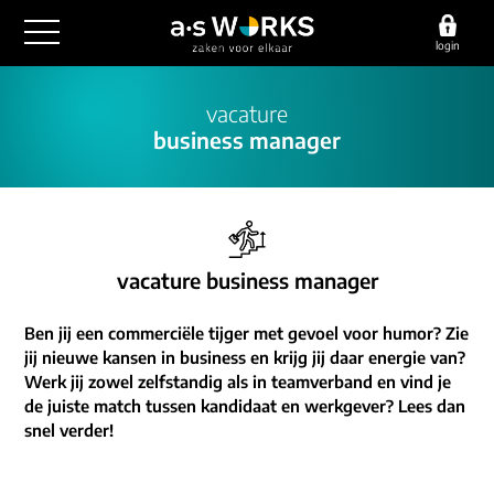
login
outsourcing
vacature
business manager
financiële administratie
detachering
salarisadministratie
HR/payroll
consultancy
juridische zaken
finance
implementatie
overige diensten
vacature business manager
HR/payroll traineeship
optimalisatie
werving & selectie
referenties
Ben jij een commerciële tijger met gevoel voor humor? Zie
functioneel beheer
vacatures
jij nieuwe kansen in business en krijg jij daar energie van?
outsourcing
over ons
Werk jij zowel zelfstandig als in teamverband en vind je
communicatie
de juiste match tussen kandidaat en werkgever? Lees dan
detachering
werken bij
snel verder!
contact
consultancy
onze experts
vestigingen