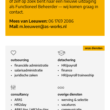
óf zelf op zoek bent naar een nieuwe uitdaging
als Functioneel Beheerder — wij komen graag in
contact.
Mees van Leeuwen:
06 1769 2086
Mail:
m.leeuwen@as-works.nl
outsourcing
detachering
financiële administratie
HR/payroll
salarisadministratie
finance
juridische zaken
HR/payroll traineeship
consultancy
overige diensten
AFAS
werving & selectie
HR2day
vacatures
AFAS tips
/
HR2day tips
communicatie