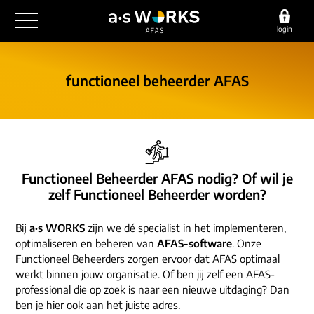
login
outsourcing
functioneel beheerder
AFAS
financiële administratie
detachering
salarisadministratie
HR/payroll
consultancy
juridische zaken
finance
implementatie
overige diensten
Functioneel Beheerder AFAS nodig? Of wil je
HR/payroll traineeship
optimalisatie
zelf Functioneel Beheerder worden?
werving & selectie
referenties
functioneel beheer
vacatures
Bij
a·s WORKS
zijn we dé specialist in het implementeren,
outsourcing
over ons
optimaliseren en beheren van
AFAS-software
. Onze
communicatie
detachering
Functioneel Beheerders zorgen ervoor dat AFAS optimaal
werken bij
werkt binnen jouw organisatie. Of ben jij zelf een AFAS-
contact
consultancy
professional die op zoek is naar een nieuwe uitdaging? Dan
onze experts
vestigingen
ben je hier ook aan het juiste adres.