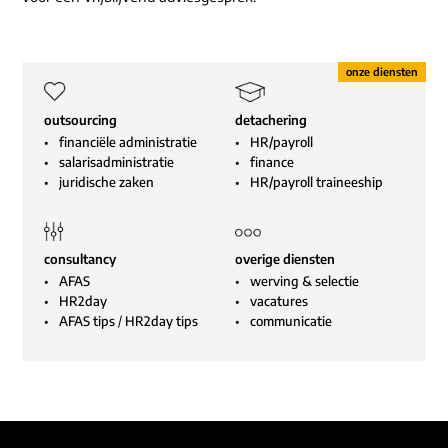
outsourcing
detachering
financiële administratie
HR/payroll
salarisadministratie
finance
juridische zaken
HR/payroll traineeship
consultancy
overige diensten
AFAS
werving & selectie
HR2day
vacatures
AFAS tips
/
HR2day tips
communicatie