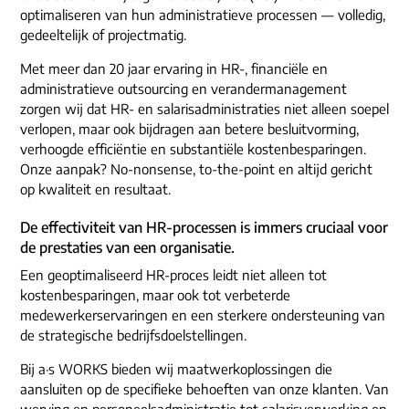
ons dna
optimaliseren van hun administratieve processen — volledig,
e-mail/telefoon
gedeeltelijk of projectmatig.
social media
Met meer dan 20 jaar ervaring in HR-, financiële en
administratieve outsourcing en verandermanagement
zorgen wij dat HR- en salarisadministraties niet alleen soepel
verlopen, maar ook bijdragen aan betere besluitvorming,
verhoogde efficiëntie en substantiële kostenbesparingen.
Onze aanpak? No-nonsense, to-the-point en altijd gericht
op kwaliteit en resultaat.
De effectiviteit van HR-processen is immers cruciaal voor
de prestaties van een organisatie.
Een geoptimaliseerd HR-proces leidt niet alleen tot
kostenbesparingen, maar ook tot verbeterde
medewerkerservaringen en een sterkere ondersteuning van
de strategische bedrijfsdoelstellingen.
Bij a·s WORKS bieden wij maatwerkoplossingen die
aansluiten op de specifieke behoeften van onze klanten. Van
werving en personeelsadministratie tot salarisverwerking en