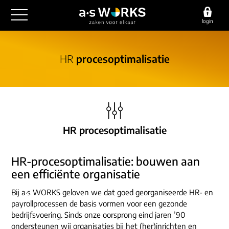
login
outsourcing
HR
procesoptimalisatie
financiële administratie
detachering
salarisadministratie
HR/payroll
consultancy
juridische zaken
finance
implementatie
overige diensten
HR procesoptimalisatie
HR/payroll traineeship
optimalisatie
werving & selectie
referenties
functioneel beheer
HR-procesoptimalisatie: bouwen aan
vacatures
outsourcing
een efficiënte organisatie
over ons
communicatie
detachering
Bij a·s WORKS geloven we dat goed georganiseerde HR- en
werken bij
contact
payrollprocessen de basis vormen voor een gezonde
consultancy
onze experts
bedrijfsvoering. Sinds onze oorsprong eind jaren ’90
vestigingen
ondersteunen wij organisaties bij het (her)inrichten en