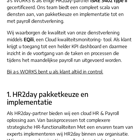
a·s WORKS is als enige HR2day-partner
ISAE 3402 type II
ons dna
e-mail/telefoon
gecertificeerd. Ons team biedt een compleet scala van
diensten aan, van pakketkeuze en implementatie tot en
social media
met payroll dienstverlening.
Wij waarborgen de kwaliteit van onze dienstverlening
middels
EQili
, een Cloud kwaliteitsmonitoring- tool. Als klant
krijgt u toegang tot een helder KPI dashboard en daarmee
inzicht in de voortgang van de taken en processen die
tijdens het maandelijkse payroll run uitgevoerd worden.
Bij a·s WORKS bent u als klant altijd in control.
1. HR2day pakketkeuze en
implementatie
Als HR2day-partner bieden wij een cloud HR & Payroll
oplossing aan. Van basisprocessen tot complexere
strategische HR-functionaliteiten Met een ervaren team van
experts implementeren wij HR2day binnen uw organisatie.