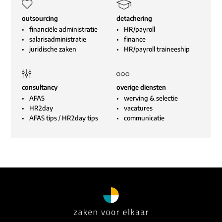
outsourcing
detachering
financiële administratie
HR/payroll
salarisadministratie
finance
juridische zaken
HR/payroll traineeship
consultancy
overige diensten
AFAS
werving & selectie
HR2day
vacatures
AFAS tips
/
HR2day tips
communicatie