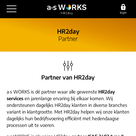
login
outsourcing
HR2day
Partner
financiële administratie
detachering
salarisadministratie
HR/payroll
consultancy
juridische zaken
finance
implementatie
overige diensten
Partner van HR2day
HR/payroll traineeship
optimalisatie
werving & selectie
referenties
a·s WORKS is dé partner waar alle gewenste
HR2day
functioneel beheer
vacatures
services
en jarenlange ervaring bij elkaar komen. Wij
outsourcing
over ons
ondersteunen dagelijks HR2day klanten in diverse branches
communicatie
variant in klantgrootte. Met HR2day helpen wij onze klanten
detachering
werken bij
dagelijks hun bedrijfsvoering efficiënt met hedendaagse
contact
consultancy
processen uit te voeren.
onze experts
vestigingen