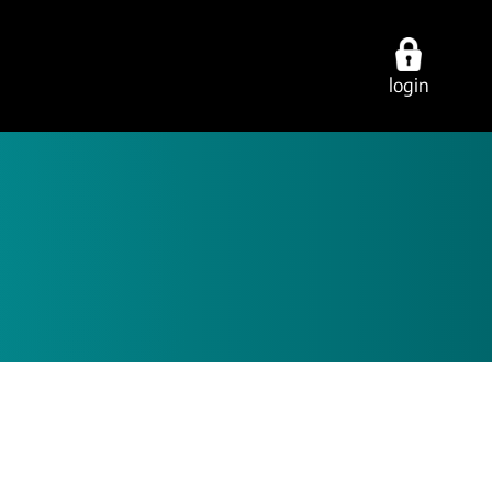
login
ties
over ons
contact
cing
werken bij
vestigingen
ring
onze experts
e-mail/telefoon
ancy
ons dna
social media