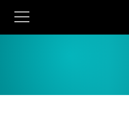
outsourcing
detachering
financiële administratie
HR/payroll
salarisadministratie
finance
juridische zaken
HR/payroll traineeship