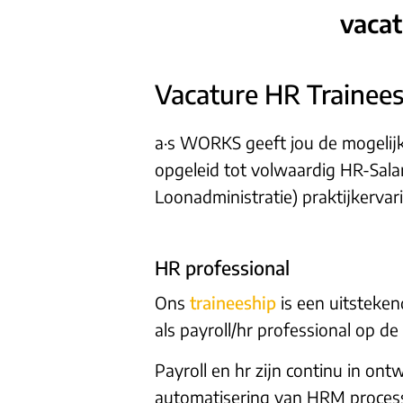
vacat
Vacature HR Trainee
a·s WORKS geeft jou de mogelijk
opgeleid tot volwaardig HR-Salari
Loonadministratie) praktijkerva
HR professional
Ons
traineeship
is een uitsteken
als payroll/hr professional op de 
Payroll en hr zijn continu in ont
automatisering van HRM process