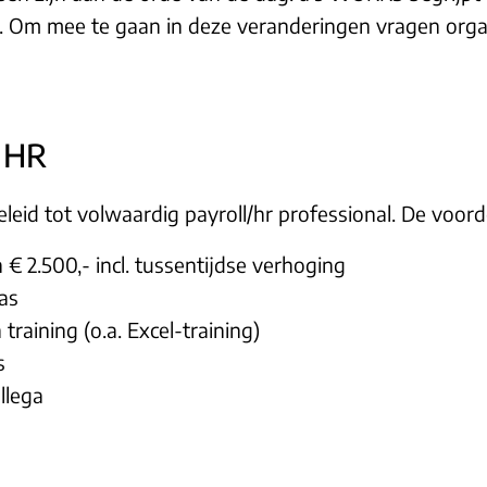
s. Om mee te gaan in deze veranderingen vragen org
 HR
eid tot volwaardig payroll/hr professional. De voordel
n € 2.500,- incl. tussentijdse verhoging
pas
raining (o.a. Excel-training)
s
llega