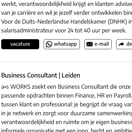
werkt, verantwoordelijkheid krijgt en klanten advise
van je carrière en wil je jezelf verder ontwikkelen b
Voor de Duits-Nederlandse Handelskamer (DNHK) i
salarisadministrateur voor 24 tot 40 uur per week.
vacature
whatsapp
e-mail
de
Business Consultant | Leiden
a•s WORKS zoekt een Business Consultant die onze 
passende opdrachten binnen Finance, HR en Payroll. 
tussen klant en professional: je begrijpt de vraag van
in je netwerk en zorgt voor duurzame samenwerkingen.
verantwoordelijkheid en ruimte om je eigen busines
informele organisatie met een jong, hecht en ambiti