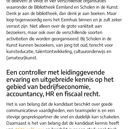
te beleven! Je vindt er vier verschillende organisaties
ons dna
e-mail/telefoon
waaronder de Bibliotheek Eemland en Scholen in de Kunst.
Denk je aan de bibliotheek, dan denk je aan boeken. Maar
social media
loop tegenwoordig eens het Eemhuis binnen en je zult zeker
verrast zijn. Niet alleen over de grote variëteit aan
bezoekers, maar ook over de verschillende soorten
activiteiten die worden georganiseerd. Bij Scholen in de
Kunst kunnen bezoekers, van jong tot oud, terecht voor
kunsteducatie, talentontwikkeling, cultuuronderwijs en
(amateur)kunst.
Een controller met leidinggevende
ervaring en uitgebreide kennis op het
gebied van bedrijfseconomie,
accountancy, HR en fiscaal recht.
Het is van belang dat de kandidaat beschikt over goede
communicatieve vaardigheden, een teamspeler is en een
stevige gesprekspartner die snel en duidelijk kan schakelen.
Daarnaast is het van belang dat de kandidaat kennis heeft