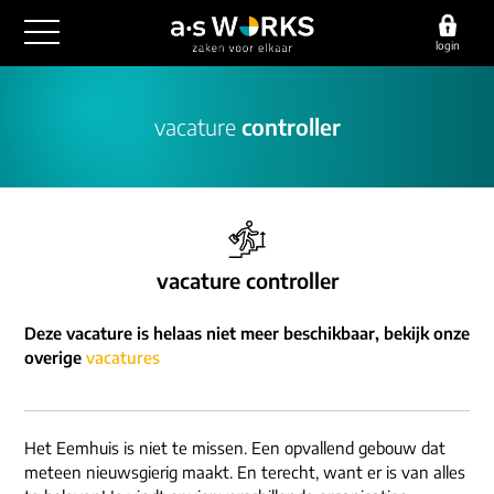
login
outsourcing
vacature
controller
financiële administratie
detachering
salarisadministratie
HR/payroll
consultancy
juridische zaken
finance
implementatie
overige diensten
vacature controller
HR/payroll traineeship
optimalisatie
werving & selectie
referenties
Deze vacature is helaas niet meer beschikbaar, bekijk onze
functioneel beheer
vacatures
overige
vacatures
outsourcing
over ons
communicatie
detachering
werken bij
contact
consultancy
Het Eemhuis is niet te missen. Een opvallend gebouw dat
onze experts
meteen nieuwsgierig maakt. En terecht, want er is van alles
vestigingen