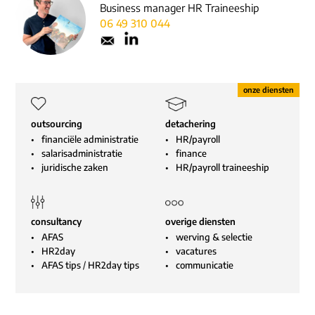
Business manager HR Traineeship
06 49 310 044
outsourcing
detachering
financiële administratie
HR/payroll
salarisadministratie
finance
juridische zaken
HR/payroll traineeship
consultancy
overige diensten
AFAS
werving & selectie
HR2day
vacatures
AFAS tips
/
HR2day tips
communicatie