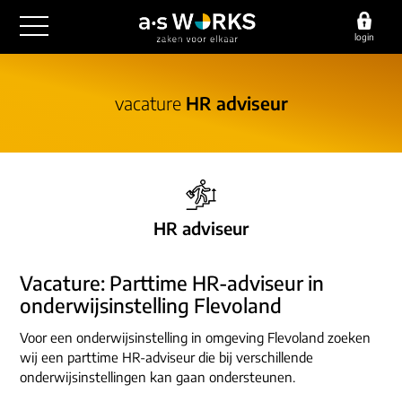
login
outsourcing
vacature
HR adviseur
financiële administratie
detachering
salarisadministratie
HR/payroll
consultancy
juridische zaken
finance
implementatie
overige diensten
HR adviseur
HR/payroll traineeship
optimalisatie
werving & selectie
referenties
functioneel beheer
Vacature: Parttime HR-adviseur in
vacatures
outsourcing
onderwijsinstelling Flevoland
over ons
communicatie
detachering
Voor een onderwijsinstelling in omgeving Flevoland zoeken
werken bij
contact
wij een parttime HR-adviseur die bij verschillende
consultancy
onze experts
onderwijsinstellingen kan gaan ondersteunen.
vestigingen