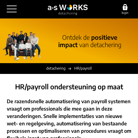
login
outsourcing
Ontdek de
positieve
financiële administratie
impact
van detachering
detachering
salarisadministratie
HR/payroll
consultancy
juridische zaken
finance
detachering
HR/payroll
implementatie
overige diensten
HR/payroll traineeship
optimalisatie
HR/payroll ondersteuning op maat
werving & selectie
referenties
functioneel beheer
vacatures
De razendsnelle automatisering van payroll systemen
outsourcing
over ons
vraagt om professionals die mee gaan in deze
communicatie
detachering
veranderingen. Snelle implementaties van nieuwe
werken bij
contact
wet- en regelgeving, automatisering van bestaande
consultancy
onze experts
processen en optimaliseren van procedures vraagt om
vestigingen