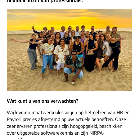
flexibele inzet van professionals.
ons dna
e-mail/telefoon
social media
Wat kunt u van ons verwachten?
Wij leveren maatwerkoplossingen op het gebied van HR en
Payroll, precies afgestemd op uw actuele behoeften. Onze
zeer ervaren professionals zijn hoogopgeleid, beschikken
over uitgebreide softwarekennis en zijn NIRPA-