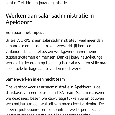
ons dna
continuïteit binnen jouw organisatie.
e-mail/telefoon
social media
Werken aan salarisadministratie in
Apeldoorn
Een baan met impact
Bij a·s WORKS is een salarisadministrateur veel meer dan
iemand die enkel loonstroken verwerkt. Jij bent de
verbindende schakel tussen werkgever en werknemer,
tussen systemen en mensen. Dankzij jouw nauwkeurige
werk krijgt iedereen op tijd het juiste salaris – een stille maar
essentiële bijdrage aan tevreden medewerkers.
Samenwerken in een hecht team
Ons kantoor voor salarisadministratie in Apeldoorn is de
thuisbasis van een betrokken PSA-team. Samen realiseren
we deadlines, lossen we cao-vraagstukken op en bouwen
we continu aan de kwaliteit van onze dienstverlening. De
sfeer is professioneel én persoonlijk – we helpen elkaar,
vieren successen en maken tijd voor ontspanning.