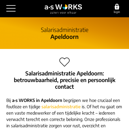
login
outsourcing
Salarisadministratie
Apeldoorn
financiële administratie
detachering
salarisadministratie
HR/payroll
consultancy
juridische zaken
finance
implementatie
overige diensten
Salarisadministratie Apeldoorn:
HR/payroll traineeship
optimalisatie
betrouwbaarheid, precisie en persoonlijk
werving & selectie
referenties
contact
functioneel beheer
vacatures
outsourcing
over ons
Bij
a·s WORKS in Apeldoorn
begrijpen we hoe cruciaal een
communicatie
detachering
foutloze en tijdige
salarisadministratie
is. Of het nu gaat om
werken bij
een vaste medewerker of een tijdelijke kracht – iedereen
contact
consultancy
verwacht terecht een correcte beloning. Onze professionals
onze experts
vestigingen
in salarisadministratie zorgen voor rust, overzicht en