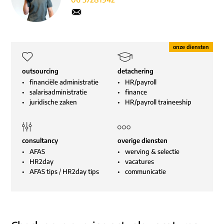
outsourcing
detachering
financiële administratie
HR/payroll
salarisadministratie
finance
juridische zaken
HR/payroll traineeship
consultancy
overige diensten
AFAS
werving & selectie
HR2day
vacatures
AFAS tips
/
HR2day tips
communicatie