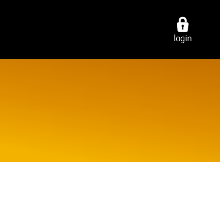
login
ties
over ons
contact
cing
werken bij
vestigingen
ring
onze experts
e-mail/telefoon
ancy
ons dna
social media