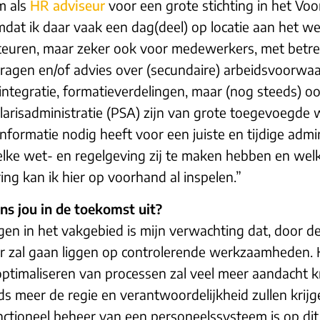
m als
HR adviseur
voor een grote stichting in het Voo
dat ik daar vaak een dag(deel) op locatie aan het we
cteuren, maar zeker ook voor medewerkers, met betre
ragen en/of advies over (secundaire) arbeidsvoorwaar
-integratie, formatieverdelingen, maar (nog steeds) o
larisadministratie (PSA) zijn van grote toegevoegde 
formatie nodig heeft voor een juiste en tijdige admi
elke wet- en regelgeving zij te maken hebben en wel
ng kan ik hier op voorhand al inspelen.”
ns jou in de toekomst uit?
gen in het vakgebied is mijn verwachting dat, door d
er zal gaan liggen op controlerende werkzaamheden. 
ptimaliseren van processen zal veel meer aandacht kr
meer de regie en verantwoordelijkheid zullen krijg
nctioneel beheer van een personeelssysteem is op di