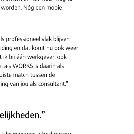
al worden. Nóg een mooie
s professioneel vlak blijven
eiding en dat komt nu ook weer
t ik bij één werkgever, ook
e. a·s WORKS is daarin als
juiste match tussen de
ng van jou als consultant.”
elijkheden.”
 → hr manager → hr directeur