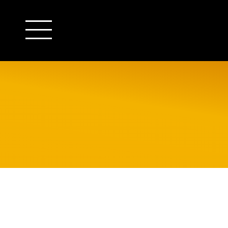
outsourcing
detachering
financiële administratie
HR/payroll
salarisadministratie
finance
juridische zaken
HR/payroll traineeship