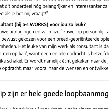
at dit onderdeel nóg belangrijker en interessanter z
 als je het mij vraagt!”
ltant (bij a·s WORKS) voor jou zo leuk?
uwe uitdagingen en wil mijzelf zowel op persoonlijk al
el bewust gekozen voor een breed-georiënteerde opl
mheden. Het leuke van mijn werk als consultant is da
kanten op kan’, want geen enkele opdracht is hetzelfd
jke schakel. Er wordt namelijk écht gekeken naar de 
 opdracht, maar vooral naar de wensen en ontwikkeli
hip zijn er hele goede loopbaanmog
cer → hr adviseur / consultant → hr business partner