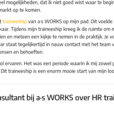
el mogelijkheden, dat ik niet goed wist waar te begin
smarkt op te komen.
et
traineeship
van a·s WORKS op mijn pad. Dit voelde 
ar. Tijdens mijn traineeship kreeg ik de ruimte om 
len en meteen een kijkje te nemen in de praktijk. Je
ar staat tegelijkertijd in nauw contact met het team
wensen en behoeften.
vol ervaren. Het was een periode waarin ik mij zowel p
it traineeship is een enorm mooie start van mijn l
nsultant bij a·s WORKS over HR tra