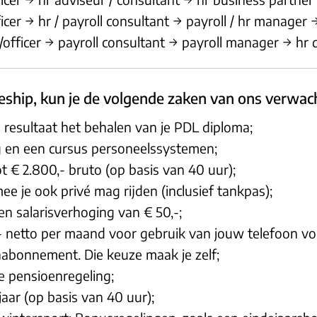
er → hr / payroll consultant → payroll / hr manager →
fficer → payroll consultant → payroll manager → hr d
neeship, kun je de volgende zaken van ons verwac
 resultaat het behalen van je PDL diploma;
ing en een cursus personeelssystemen;
t € 2.800,- bruto (op basis van 40 uur);
e je ook privé mag rijden (inclusief tankpas);
en salarisverhoging van € 50,-;
 netto per maand voor gebruik van jouw telefoon voo
nabonnement. Die keuze maak je zelf;
e pensioenregeling;
aar (op basis van 40 uur);