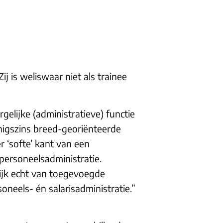
j is weliswaar niet als trainee
ergelijke (administratieve) functie
 enigszins breed-georiënteerde
 ‘softe’ kant van een
personeelsadministratie.
nlijk echt van toegevoegde
neels- én salarisadministratie.”