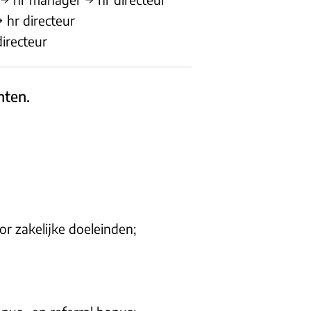
 hr directeur
irecteur
hten.
r zakelijke doeleinden;