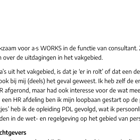
rkzaam voor a·s WORKS in de functie van consultant. Zi
 over de uitdagingen in het vakgebied.
’s uit het vakgebied, is dat je ‘er in rolt’ of dat een d
s ook bij mij (deels) het geval geweest. Ik heb zelf de
 afgerond, maar had ook interesse voor de wat meer
p een HR afdeling ben ik mijn loopbaan gestart op de 
rtjes’ heb ik de opleiding PDL gevolgd, wat ik persoo
n in de wet- en regelgeving op het gebied van perso
achtgevers