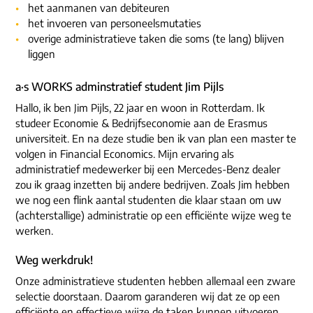
ons dna
het aanmanen van debiteuren
e-mail/telefoon
het invoeren van personeelsmutaties
social media
overige administratieve taken die soms (te lang) blijven
liggen
a·s WORKS adminstratief student Jim Pijls
Hallo, ik ben Jim Pijls, 22 jaar en woon in Rotterdam. Ik
studeer Economie & Bedrijfseconomie aan de Erasmus
universiteit. En na deze studie ben ik van plan een master te
volgen in Financial Economics. Mijn ervaring als
administratief medewerker bij een Mercedes-Benz dealer
zou ik graag inzetten bij andere bedrijven. Zoals Jim hebben
we nog een flink aantal studenten die klaar staan om uw
(achterstallige) administratie op een efficiënte wijze weg te
werken.
Weg werkdruk!
Onze administratieve studenten hebben allemaal een zware
selectie doorstaan. Daarom garanderen wij dat ze op een
efficiënte en effectieve wijze de taken kunnen uitvoeren.