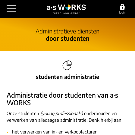
login
outsourcing
Administratieve diensten
door studenten
financiële administratie
detachering
salarisadministratie
HR/payroll
consultancy
juridische zaken
finance
implementatie
overige diensten
studenten administratie
HR/payroll traineeship
optimalisatie
werving & selectie
referenties
functioneel beheer
Administratie door studenten van a·s
vacatures
outsourcing
WORKS
over ons
communicatie
detachering
Onze studenten
(young professionals)
onderhouden en
werken bij
contact
verwerken van alledaagse administratie. Denk hierbij aan:
consultancy
onze experts
vestigingen
het verwerken van in- en verkoopfacturen