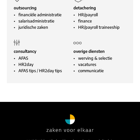
outsourcing
detachering
financiële administratie
HR/payroll
salarisadministratie
finance
juridische zaken
HR/payroll traineeship
consultancy
overige diensten
AFAS
werving & selectie
HR2day
vacatures
AFAS tips
/
HR2day tips
communicatie