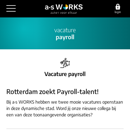
login
outsourcing
vacature
payroll
financiële administratie
detachering
salarisadministratie
HR/payroll
consultancy
juridische zaken
finance
implementatie
overige diensten
Vacature payroll
HR/payroll traineeship
optimalisatie
werving & selectie
referenties
functioneel beheer
Rotterdam zoekt Payroll-talent!
vacatures
outsourcing
over ons
Bij a·s WORKS hebben we twee mooie vacatures openstaan
communicatie
detachering
in deze dynamische stad. Word jij onze nieuwe collega bij
werken bij
contact
een van deze toonaangevende organisaties?
consultancy
onze experts
vestigingen