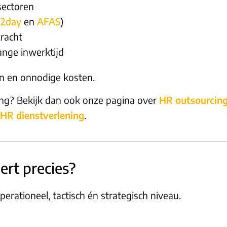
sectoren
2day
en
AFAS
)
kracht
ange inwerktijd
en en onnodige kosten.
ging? Bekijk dan ook onze pagina over
HR outsourcin
HR dienstverlening
.
rt precies?
rationeel, tactisch én strategisch niveau.