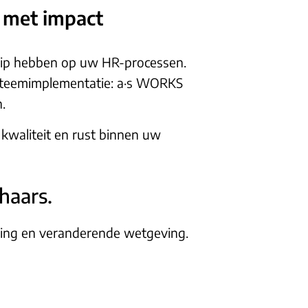
n met impact
grip hebben op uw HR-processen.
systeemimplementatie: a·s WORKS
.
 kwaliteit en rust binnen uw
haars.
ering en veranderende wetgeving.