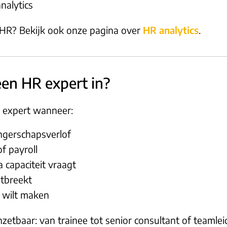
nalytics
HR? Bekijk ook onze pagina over
HR analytics
.
en HR expert in?
R expert wanneer:
angerschapsverlof
f payroll
 capaciteit vraagt
ntbreekt
g wilt maken
inzetbaar: van trainee tot senior consultant of teamlei