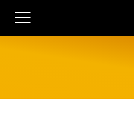
outsourcing
detachering
financiële administratie
HR/payroll
salarisadministratie
finance
juridische zaken
HR/payroll traineeship