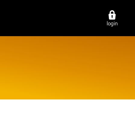
login
ties
over ons
contact
cing
werken bij
vestigingen
ring
onze experts
e-mail/telefoon
ancy
ons dna
social media