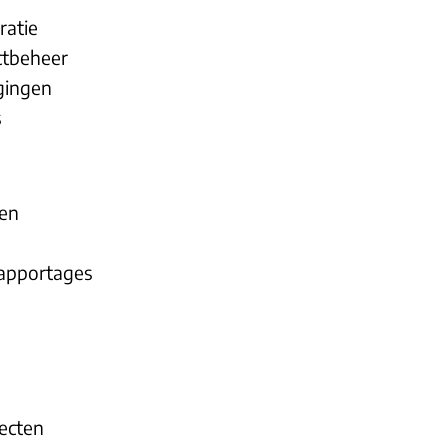
ratie
ctbeheer
gingen
s
sen
apportages
ecten