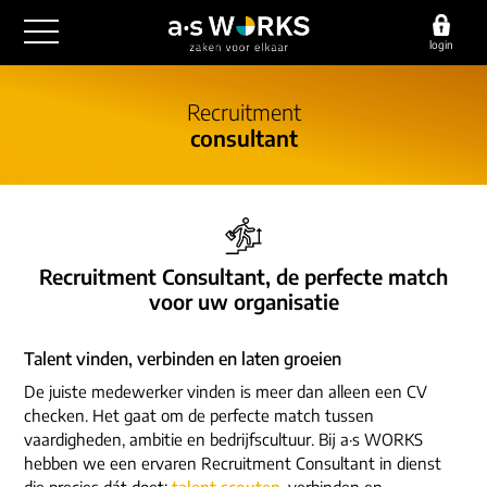
login
outsourcing
Recruitment
consultant
financiële administratie
detachering
salarisadministratie
HR/payroll
consultancy
juridische zaken
finance
implementatie
overige diensten
Recruitment Consultant, de perfecte match
HR/payroll traineeship
optimalisatie
voor uw organisatie
werving & selectie
referenties
functioneel beheer
vacatures
Talent vinden, verbinden en laten groeien
outsourcing
over ons
communicatie
De juiste medewerker vinden is meer dan alleen een CV
detachering
checken. Het gaat om de perfecte match tussen
werken bij
contact
consultancy
vaardigheden, ambitie en bedrijfscultuur. Bij a·s WORKS
onze experts
hebben we een ervaren Recruitment Consultant in dienst
vestigingen
die precies dát doet:
talent scouten
, verbinden en