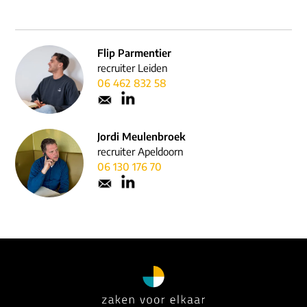
Flip Parmentier
recruiter Leiden
06 462 832 58
Jordi Meulenbroek
recruiter Apeldoorn
06 130 176 70‬