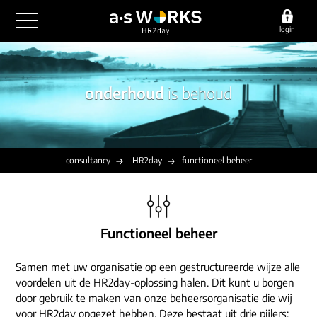
login
outsourcing
onderhoud
is behoud
financiële administratie
detachering
salarisadministratie
HR/payroll
consultancy
juridische zaken
finance
consultancy
HR2day
functioneel beheer
implementatie
overige diensten
HR/payroll traineeship
optimalisatie
werving & selectie
referenties
functioneel beheer
vacatures
Functioneel beheer
outsourcing
over ons
communicatie
detachering
Samen met uw organisatie op een gestructureerde wijze alle
werken bij
contact
voordelen uit de HR2day-oplossing halen. Dit kunt u borgen
consultancy
onze experts
door gebruik te maken van onze beheersorganisatie die wij
vestigingen
voor HR2day opgezet hebben. Deze bestaat uit drie pijlers: