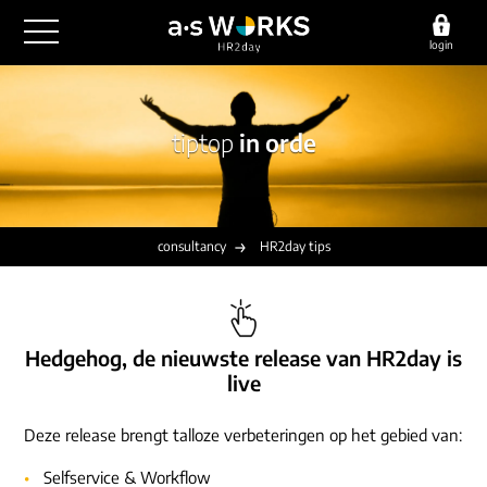
login
outsourcing
tiptop
in orde
financiële administratie
detachering
salarisadministratie
HR/payroll
consultancy
juridische zaken
finance
consultancy
HR2day tips
implementatie
overige diensten
HR/payroll traineeship
optimalisatie
werving & selectie
referenties
functioneel beheer
vacatures
Hedgehog, de nieuwste release van HR2day is
outsourcing
over ons
live
communicatie
detachering
werken bij
contact
Deze release brengt talloze verbeteringen op het gebied van:
consultancy
onze experts
vestigingen
Selfservice & Workflow