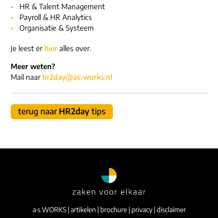
ons dna
HR & Talent Management
e-mail/telefoon
Payroll & HR Analytics
social media
Organisatie & Systeem
Je leest er
hier
alles over.
Meer weten?
Mail naar
hr2day@as-works.nl
terug naar
HR2day
tips
a·s WORKS
|
artikelen
|
brochure
|
privacy
|
disclaimer