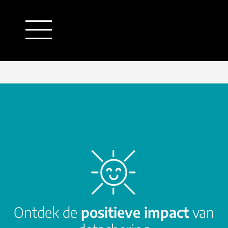
outsourcing
detachering
financiële administratie
HR/payroll
salarisadministratie
finance
juridische zaken
HR/payroll traineeship
Ontdek de
positieve impact
van