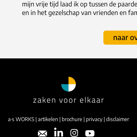
mijn vrije tijd laad ik op tussen de paa
en in het gezelschap van vrienden en fam
naar ov
a·s WORKS
|
artikelen
|
brochure
|
privacy
|
disclaimer