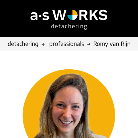
detachering
professionals
Romy van Rijn
consultancy
overige diensten
referen
implementatie
werving & selectie
outsour
optimalisatie
vacatures
detache
functioneel beheer
communicatie
consult