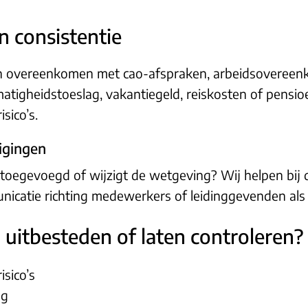
n consistentie
ken overeenkomen met cao-afspraken, arbeidsoveree
matigheidstoeslag, vakantiegeld, reiskosten of pensi
sico’s.
zigingen
egevoegd of wijzigt de wetgeving? Wij helpen bij de
catie richting medewerkers of leidinggevenden als e
uitbesteden of laten controleren?
isico’s
ng