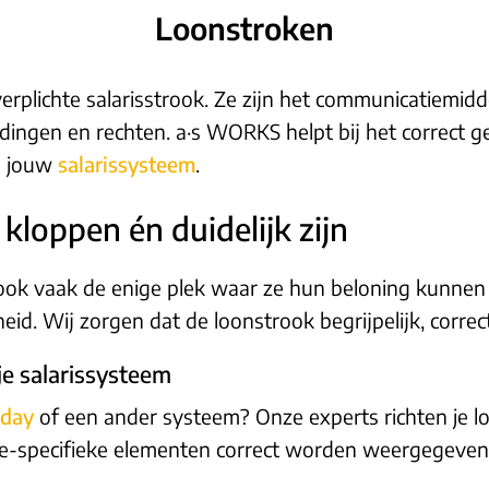
Loonstroken
erplichte salarisstrook. Ze zijn het communicatiemid
ingen en rechten. a·s WORKS helpt bij het correct g
n jouw
salarissysteem
.
kloppen én duidelijk zijn
ook vaak de enige plek waar ze hun beloning kunnen 
id. Wij zorgen dat de loonstrook begrijpelijk, correct
 je salarissysteem
day
of een ander systeem? Onze experts richten je lo
atie-specifieke elementen correct worden weergegeve