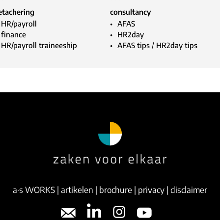
etachering
consultancy
HR/payroll
AFAS
finance
HR2day
HR/payroll traineeship
AFAS tips
/
HR2day tips
a·s WORKS
|
artikelen
|
brochure
|
privacy
|
disclaimer