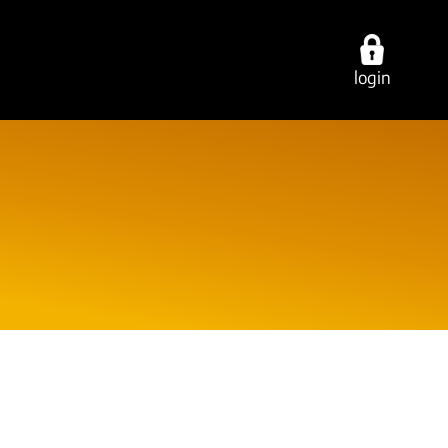
login
ties
over ons
contact
cing
werken bij
vestigingen
ring
onze experts
e-mail/telefoon
ancy
ons dna
social media