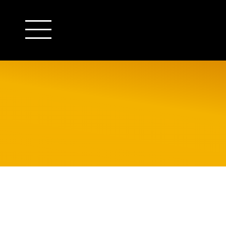
outsourcing
detachering
financiële administratie
HR/payroll
salarisadministratie
finance
juridische zaken
HR/payroll traineeship