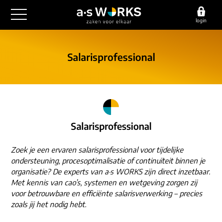
login
outsourcing
Salarisprofessional
financiële administratie
detachering
salarisadministratie
HR/payroll
consultancy
juridische zaken
finance
implementatie
overige diensten
Salarisprofessional
HR/payroll traineeship
optimalisatie
werving & selectie
referenties
Zoek je een ervaren salarisprofessional voor tijdelijke
functioneel beheer
vacatures
ondersteuning, procesoptimalisatie of continuïteit binnen je
outsourcing
over ons
organisatie? De experts van a·s WORKS zijn direct inzetbaar.
communicatie
Met kennis van cao’s, systemen en wetgeving zorgen zij
detachering
werken bij
voor betrouwbare en efficiënte salarisverwerking – precies
contact
consultancy
zoals jij het nodig hebt.
onze experts
vestigingen