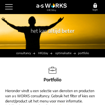
login
outsourcing
het kan
altijd beter
financiële administratie
detachering
salarisadministratie
HR/payroll
consultancy
juridische zaken
finance
consultancy
HR2day
optimalisatie
portfolio
implementatie
overige diensten
HR/payroll traineeship
optimalisatie
werving & selectie
referenties
functioneel beheer
vacatures
outsourcing
Portfolio
over ons
communicatie
detachering
werken bij
Hieronder vindt u een selectie van diensten en producten
contact
consultancy
van a·s WORKS consultancy. Gebruik het filter of kies een
onze experts
dienst/product uit het menu voor meer informatie.
vestigingen