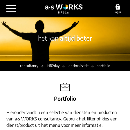
login
outsourcing
het kan
altijd beter
financiële administratie
detachering
salarisadministratie
HR/payroll
consultancy
juridische zaken
finance
consultancy
HR2day
optimalisatie
portfolio
implementatie
overige diensten
HR/payroll traineeship
optimalisatie
werving & selectie
referenties
functioneel beheer
vacatures
outsourcing
Portfolio
over ons
communicatie
detachering
werken bij
Hieronder vindt u een selectie van diensten en producten
contact
consultancy
van a·s WORKS consultancy. Gebruik het filter of kies een
onze experts
dienst/product uit het menu voor meer informatie.
vestigingen