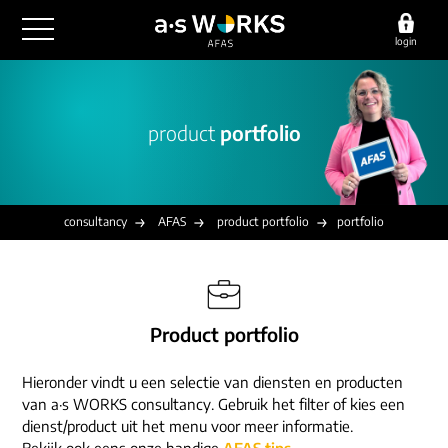
login
outsourcing
product
portfolio
financiële administratie
detachering
salarisadministratie
HR/payroll
consultancy
juridische zaken
finance
consultancy
AFAS
product portfolio
portfolio
implementatie
overige diensten
HR/payroll traineeship
optimalisatie
werving & selectie
referenties
functioneel beheer
vacatures
Product portfolio
outsourcing
over ons
communicatie
detachering
Hieronder vindt u een selectie van diensten en producten
werken bij
contact
consultancy
van a·s WORKS consultancy. Gebruik het filter of kies een
onze experts
dienst/product uit het menu voor meer informatie.
vestigingen
Bekijk ook eens onze handige
AFAS tips
.