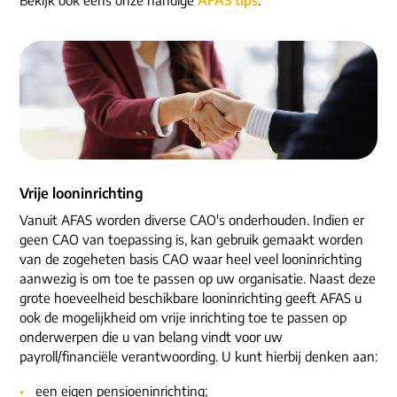
ons dna
e-mail/telefoon
social media
Vrije looninrichting
Vanuit AFAS worden diverse CAO's onderhouden. Indien er
geen CAO van toepassing is, kan gebruik gemaakt worden
van de zogeheten basis CAO waar heel veel looninrichting
aanwezig is om toe te passen op uw organisatie. Naast deze
grote hoeveelheid beschikbare looninrichting geeft AFAS u
ook de mogelijkheid om vrije inrichting toe te passen op
onderwerpen die u van belang vindt voor uw
payroll/financiële verantwoording. U kunt hierbij denken aan:
een eigen pensioeninrichting;