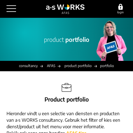
login
outsourcing
product
portfolio
financiële administratie
detachering
salarisadministratie
HR/payroll
consultancy
juridische zaken
finance
consultancy
AFAS
product portfolio
portfolio
implementatie
overige diensten
HR/payroll traineeship
optimalisatie
werving & selectie
referenties
functioneel beheer
vacatures
Product portfolio
outsourcing
over ons
communicatie
detachering
Hieronder vindt u een selectie van diensten en producten
werken bij
contact
consultancy
van a·s WORKS consultancy. Gebruik het filter of kies een
onze experts
dienst/product uit het menu voor meer informatie.
vestigingen
Bekijk ook eens onze handige
AFAS tips
.