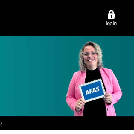
login
ties
over ons
contact
cing
werken bij
vestigingen
ring
onze experts
e-mail/telefoon
ancy
ons dna
social media
o