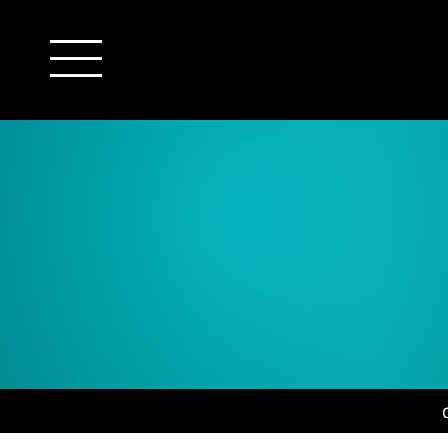
outsourcing
detachering
financiële administratie
HR/payroll
salarisadministratie
finance
juridische zaken
HR/payroll traineeship