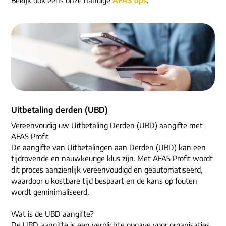
ons dna
e-mail/telefoon
social media
Uitbetaling derden (UBD)
Vereenvoudig uw Uitbetaling Derden (UBD) aangifte met
AFAS Profit
De aangifte van Uitbetalingen aan Derden (UBD) kan een
tijdrovende en nauwkeurige klus zijn. Met AFAS Profit wordt
dit proces aanzienlijk vereenvoudigd en geautomatiseerd,
waardoor u kostbare tijd bespaart en de kans op fouten
wordt geminimaliseerd.
Wat is de UBD aangifte?
De UBD aangifte is een verplichte opgave voor organisaties