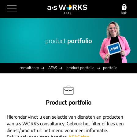
login
outsourcing
product
portfolio
financiële administratie
detachering
salarisadministratie
HR/payroll
consultancy
juridische zaken
finance
consultancy
AFAS
product portfolio
portfolio
implementatie
overige diensten
HR/payroll traineeship
optimalisatie
werving & selectie
referenties
functioneel beheer
vacatures
Product portfolio
outsourcing
over ons
communicatie
detachering
Hieronder vindt u een selectie van diensten en producten
werken bij
contact
consultancy
van a·s WORKS consultancy. Gebruik het filter of kies een
onze experts
dienst/product uit het menu voor meer informatie.
vestigingen
Bekijk ook eens onze handige
AFAS tips
.