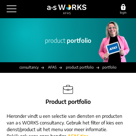
login
outsourcing
product
portfolio
financiële administratie
detachering
salarisadministratie
HR/payroll
consultancy
juridische zaken
finance
consultancy
AFAS
product portfolio
portfolio
implementatie
overige diensten
HR/payroll traineeship
optimalisatie
werving & selectie
referenties
functioneel beheer
vacatures
Product portfolio
outsourcing
over ons
communicatie
detachering
Hieronder vindt u een selectie van diensten en producten
werken bij
contact
consultancy
van a·s WORKS consultancy. Gebruik het filter of kies een
onze experts
dienst/product uit het menu voor meer informatie.
vestigingen
Bekijk ook eens onze handige
AFAS tips
.