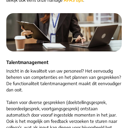
ons dna
e-mail/telefoon
social media
Talentmanagement
Inzicht in de kwaliteit van uw personeel? Het eenvoudig
beheren van competenties en het plannen van gesprekken?
De functionaliteit talentmanagement maakt dit eenvoudiger
dan ooit.
Taken voor diverse gesprekken (doelstellingsgesprek,
beoordeelgesprek, voortgangsgesprek) ontstaan
automatisch door vooraf ingestelde momenten in het jaar.
Ook is het mogelijk om feedback verzoeken te sturen naar
collega's, wat als input kan dienen voor bijvoorbeeld het