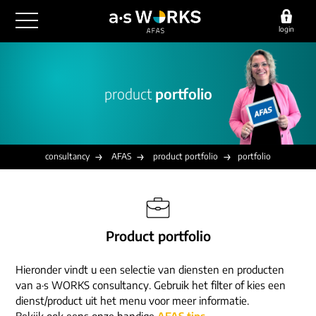
login
outsourcing
product
portfolio
financiële administratie
detachering
salarisadministratie
HR/payroll
consultancy
juridische zaken
finance
consultancy
AFAS
product portfolio
portfolio
implementatie
overige diensten
HR/payroll traineeship
optimalisatie
werving & selectie
referenties
functioneel beheer
vacatures
Product portfolio
outsourcing
over ons
communicatie
detachering
Hieronder vindt u een selectie van diensten en producten
werken bij
contact
consultancy
van a·s WORKS consultancy. Gebruik het filter of kies een
onze experts
dienst/product uit het menu voor meer informatie.
vestigingen
Bekijk ook eens onze handige
AFAS tips
.