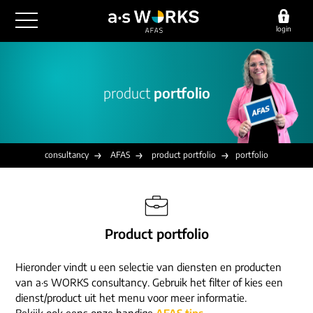
login
outsourcing
product
portfolio
financiële administratie
detachering
salarisadministratie
HR/payroll
consultancy
juridische zaken
finance
consultancy
AFAS
product portfolio
portfolio
implementatie
overige diensten
HR/payroll traineeship
optimalisatie
werving & selectie
referenties
functioneel beheer
vacatures
Product portfolio
outsourcing
over ons
communicatie
detachering
Hieronder vindt u een selectie van diensten en producten
werken bij
contact
consultancy
van a·s WORKS consultancy. Gebruik het filter of kies een
onze experts
dienst/product uit het menu voor meer informatie.
vestigingen
Bekijk ook eens onze handige
AFAS tips
.