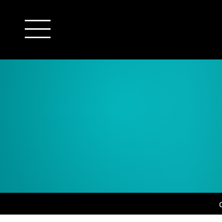
outsourcing
detachering
financiële administratie
HR/payroll
salarisadministratie
finance
juridische zaken
HR/payroll traineeship