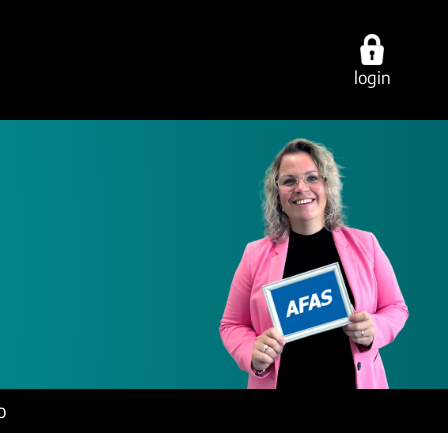
login
ties
over ons
contact
cing
werken bij
vestigingen
ring
onze experts
e-mail/telefoon
ancy
ons dna
social media
o