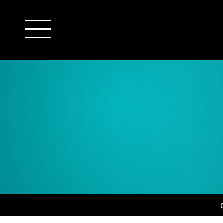
outsourcing
detachering
financiële administratie
HR/payroll
salarisadministratie
finance
juridische zaken
HR/payroll traineeship