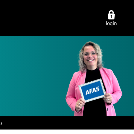
login
ties
over ons
contact
cing
werken bij
vestigingen
ring
onze experts
e-mail/telefoon
ancy
ons dna
social media
o