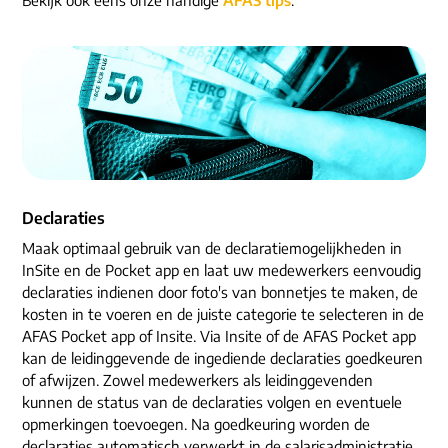
ons dna
e-mail/telefoon
social media
Declaraties
Maak optimaal gebruik van de declaratiemogelijkheden in
InSite en de Pocket app en laat uw medewerkers eenvoudig
declaraties indienen door foto's van bonnetjes te maken, de
kosten in te voeren en de juiste categorie te selecteren in de
AFAS Pocket app of Insite. Via Insite of de AFAS Pocket app
kan de leidinggevende de ingediende declaraties goedkeuren
of afwijzen. Zowel medewerkers als leidinggevenden
kunnen de status van de declaraties volgen en eventuele
opmerkingen toevoegen. Na goedkeuring worden de
declaraties automatisch verwerkt in de salarisadministratie