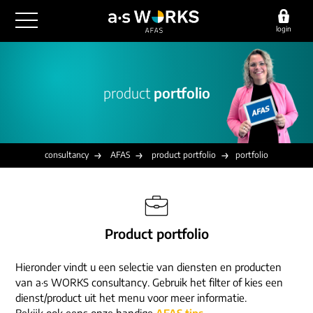
login
outsourcing
product
portfolio
financiële administratie
detachering
salarisadministratie
HR/payroll
consultancy
juridische zaken
finance
consultancy
AFAS
product portfolio
portfolio
implementatie
overige diensten
HR/payroll traineeship
optimalisatie
werving & selectie
referenties
functioneel beheer
vacatures
Product portfolio
outsourcing
over ons
communicatie
detachering
Hieronder vindt u een selectie van diensten en producten
werken bij
contact
consultancy
van a·s WORKS consultancy. Gebruik het filter of kies een
onze experts
dienst/product uit het menu voor meer informatie.
vestigingen
Bekijk ook eens onze handige
AFAS tips
.