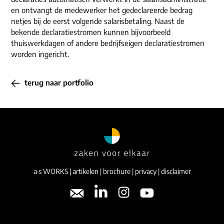
en ontvangt de medewerker het gedeclareerde bedrag
netjes bij de eerst volgende salarisbetaling. Naast de
bekende declaratiestromen kunnen bijvoorbeeld
thuiswerkdagen of andere bedrijfseigen declaratiestromen
worden ingericht.
terug naar portfolio
a·s WORKS
|
artikelen
|
brochure
|
privacy
|
disclaimer