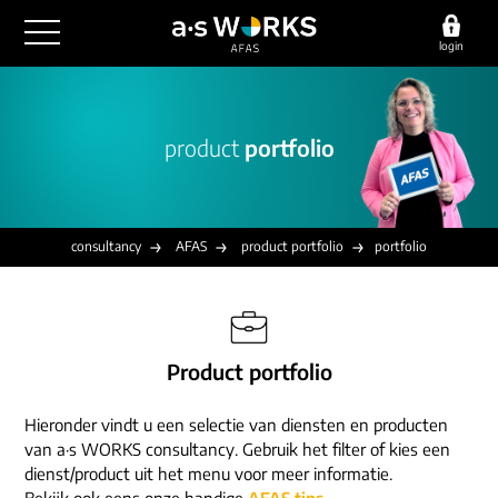
login
outsourcing
product
portfolio
financiële administratie
detachering
salarisadministratie
HR/payroll
consultancy
juridische zaken
finance
consultancy
AFAS
product portfolio
portfolio
implementatie
overige diensten
HR/payroll traineeship
optimalisatie
werving & selectie
referenties
functioneel beheer
vacatures
Product portfolio
outsourcing
over ons
communicatie
detachering
Hieronder vindt u een selectie van diensten en producten
werken bij
contact
consultancy
van a·s WORKS consultancy. Gebruik het filter of kies een
onze experts
dienst/product uit het menu voor meer informatie.
vestigingen
Bekijk ook eens onze handige
AFAS tips
.