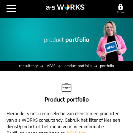
login
outsourcing
product
portfolio
financiële administratie
detachering
salarisadministratie
HR/payroll
consultancy
juridische zaken
finance
consultancy
AFAS
product portfolio
portfolio
implementatie
overige diensten
HR/payroll traineeship
optimalisatie
werving & selectie
referenties
functioneel beheer
vacatures
Product portfolio
outsourcing
over ons
communicatie
detachering
Hieronder vindt u een selectie van diensten en producten
werken bij
contact
consultancy
van a·s WORKS consultancy. Gebruik het filter of kies een
onze experts
dienst/product uit het menu voor meer informatie.
vestigingen
Bekijk ook eens onze handige
AFAS tips
.