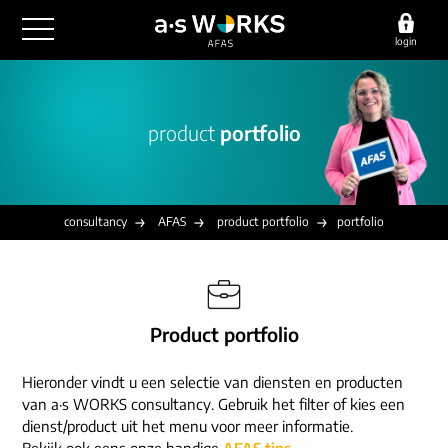
login
outsourcing
product
portfolio
financiële administratie
detachering
salarisadministratie
HR/payroll
consultancy
juridische zaken
finance
consultancy
AFAS
product portfolio
portfolio
implementatie
overige diensten
HR/payroll traineeship
optimalisatie
werving & selectie
referenties
functioneel beheer
vacatures
Product portfolio
outsourcing
over ons
communicatie
detachering
Hieronder vindt u een selectie van diensten en producten
werken bij
contact
consultancy
van a·s WORKS consultancy. Gebruik het filter of kies een
onze experts
dienst/product uit het menu voor meer informatie.
vestigingen
Bekijk ook eens onze handige
AFAS tips
.