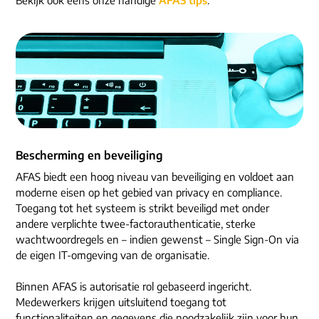
ons dna
e-mail/telefoon
social media
Bescherming en beveiliging
AFAS biedt een hoog niveau van beveiliging en voldoet aan
moderne eisen op het gebied van privacy en compliance.
Toegang tot het systeem is strikt beveiligd met onder
andere verplichte twee‑factorauthenticatie, sterke
wachtwoordregels en – indien gewenst – Single Sign‑On via
de eigen IT‑omgeving van de organisatie.
Binnen AFAS is autorisatie rol gebaseerd ingericht.
Medewerkers krijgen uitsluitend toegang tot
functionaliteiten en gegevens die noodzakelijk zijn voor hun