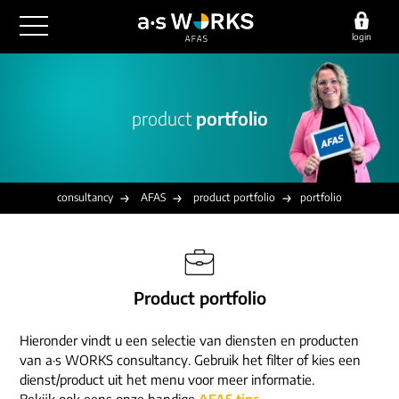
login
outsourcing
product
portfolio
financiële administratie
detachering
salarisadministratie
HR/payroll
consultancy
juridische zaken
finance
consultancy
AFAS
product portfolio
portfolio
implementatie
overige diensten
HR/payroll traineeship
optimalisatie
werving & selectie
referenties
functioneel beheer
vacatures
Product portfolio
outsourcing
over ons
communicatie
detachering
Hieronder vindt u een selectie van diensten en producten
werken bij
contact
consultancy
van a·s WORKS consultancy. Gebruik het filter of kies een
onze experts
dienst/product uit het menu voor meer informatie.
vestigingen
Bekijk ook eens onze handige
AFAS tips
.