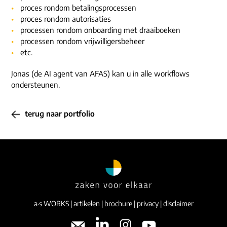
proces rondom betalingsprocessen
proces rondom autorisaties
processen rondom onboarding met draaiboeken
processen rondom vrijwilligersbeheer
etc.
Jonas (de AI agent van AFAS) kan u in alle workflows
ondersteunen.
terug naar portfolio
a·s WORKS
|
artikelen
|
brochure
|
privacy
|
disclaimer