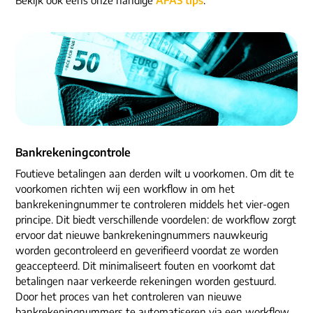
ons dna
e-mail/telefoon
social media
Bankrekeningcontrole
Foutieve betalingen aan derden wilt u voorkomen. Om dit te
voorkomen richten wij een workflow in om het
bankrekeningnummer te controleren middels het vier-ogen
principe. Dit biedt verschillende voordelen: de workflow zorgt
ervoor dat nieuwe bankrekeningnummers nauwkeurig
worden gecontroleerd en geverifieerd voordat ze worden
geaccepteerd. Dit minimaliseert fouten en voorkomt dat
betalingen naar verkeerde rekeningen worden gestuurd.
Door het proces van het controleren van nieuwe
bankrekeningnummers te automatiseren via een workflow,