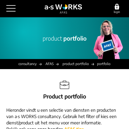
login
outsourcing
product
portfolio
financiële administratie
detachering
salarisadministratie
HR/payroll
consultancy
juridische zaken
finance
consultancy
AFAS
product portfolio
portfolio
implementatie
overige diensten
HR/payroll traineeship
optimalisatie
werving & selectie
referenties
functioneel beheer
vacatures
Product portfolio
outsourcing
over ons
communicatie
detachering
Hieronder vindt u een selectie van diensten en producten
werken bij
contact
consultancy
van a·s WORKS consultancy. Gebruik het filter of kies een
onze experts
dienst/product uit het menu voor meer informatie.
vestigingen
Bekijk ook eens onze handige
AFAS tips
.