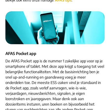
ons dna
e-mail/telefoon
social media
AFAS Pocket app
De AFAS Pocket app is de nummer 1 zakelijke app voor op je
smartphone of tablet. Met deze app krijgt u toegang tot veel
belangrijke functionaliteiten. Met de basisinrichting ben je
snel up-and-running en gaandeweg voeg je meer
onderdelen toe. De meeste ESS-zaken vind je standaard in
de Pocket app, zoals verlof aanvragen, wie-is-wie,
verjaardagen, nieuwsberichten, signalen, je eigen
loonstroken en jaaropgaven. Maar denk ook aan
dossieritems insturen, uren boeken en bijvoorbeeld het
sturen van pushberichten aan alle andere Pocket-app