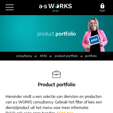
login
outsourcing
product
portfolio
financiële administratie
detachering
salarisadministratie
HR/payroll
consultancy
juridische zaken
finance
consultancy
AFAS
product portfolio
portfolio
implementatie
overige diensten
HR/payroll traineeship
optimalisatie
werving & selectie
referenties
functioneel beheer
vacatures
Product portfolio
outsourcing
over ons
communicatie
detachering
Hieronder vindt u een selectie van diensten en producten
werken bij
contact
consultancy
van a·s WORKS consultancy. Gebruik het filter of kies een
onze experts
dienst/product uit het menu voor meer informatie.
vestigingen
Bekijk ook eens onze handige
AFAS tips
.