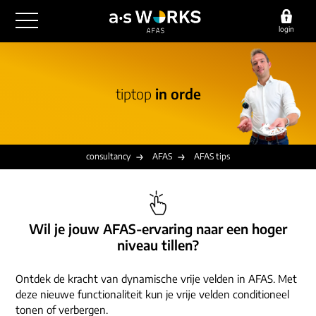
login
outsourcing
tiptop
in orde
financiële administratie
detachering
salarisadministratie
HR/payroll
consultancy
juridische zaken
finance
consultancy
AFAS
AFAS tips
implementatie
overige diensten
HR/payroll traineeship
optimalisatie
werving & selectie
referenties
functioneel beheer
vacatures
Wil je jouw AFAS-ervaring naar een hoger
outsourcing
over ons
niveau tillen?
communicatie
detachering
werken bij
contact
Ontdek de kracht van dynamische vrije velden in AFAS. Met
consultancy
deze nieuwe functionaliteit kun je vrije velden conditioneel
onze experts
vestigingen
tonen of verbergen.