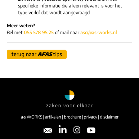
specifieke informatie die alleen relevant is voor het
type verlof dat wordt aangevraagd.
Meer weten?
Bel met
055 578 95 25
of mail naar
asc@as-works.nl
terug naar
AFAS
tips
a·s WORKS
|
artikelen
|
brochure
|
privacy
|
disclaimer