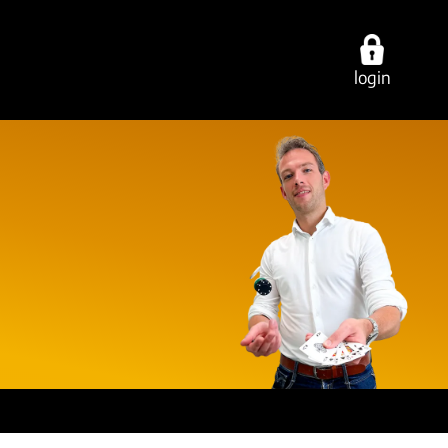
login
ties
over ons
contact
cing
werken bij
vestigingen
ring
onze experts
e-mail/telefoon
ancy
ons dna
social media