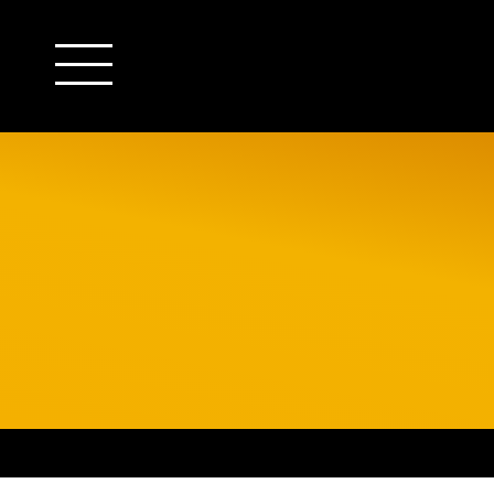
outsourcing
detachering
financiële administratie
HR/payroll
salarisadministratie
finance
juridische zaken
HR/payroll traineeship