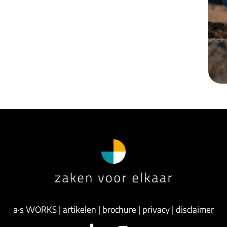
a·s WORKS
|
artikelen
|
brochure
|
privacy
|
disclaimer