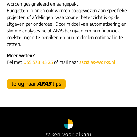
ons dna
worden gesignaleerd en aangepakt.
e-mail/telefoon
Budgetten kunnen ook worden toegewezen aan specifieke
social media
projecten of afdelingen, waardoor er beter zicht is op de
uitgaven per onderdeel. Door middel van automatisering en
slimme analyses helpt AFAS bedrijven om hun financiële
doelstellingen te bereiken en hun middelen optimaal in te
zetten.
Meer weten?
Bel met
055 578 95 25
of mail naar
asc@as-works.nl
terug naar
AFAS
tips