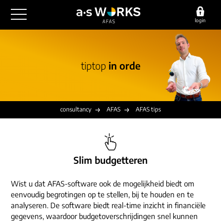
login
outsourcing
tiptop
in orde
financiële administratie
detachering
salarisadministratie
HR/payroll
consultancy
juridische zaken
finance
consultancy
AFAS
AFAS tips
implementatie
overige diensten
HR/payroll traineeship
optimalisatie
werving & selectie
referenties
functioneel beheer
vacatures
Slim budgetteren
outsourcing
over ons
communicatie
detachering
Wist u dat AFAS-software ook de mogelijkheid biedt om
werken bij
eenvoudig begrotingen op te stellen, bij te houden en te
contact
consultancy
analyseren. De software biedt real-time inzicht in financiële
onze experts
vestigingen
gegevens, waardoor budgetoverschrijdingen snel kunnen