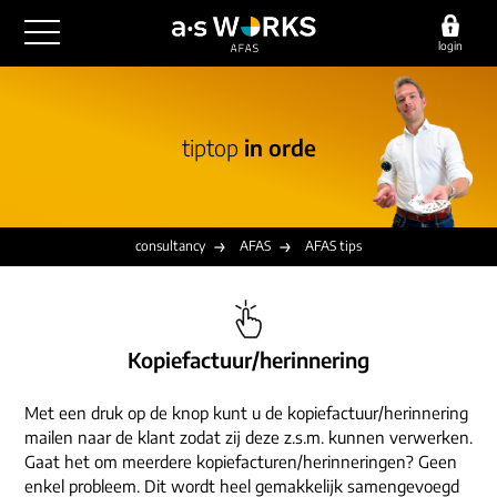
login
outsourcing
tiptop
in orde
financiële administratie
detachering
salarisadministratie
HR/payroll
consultancy
juridische zaken
finance
consultancy
AFAS
AFAS tips
implementatie
overige diensten
HR/payroll traineeship
optimalisatie
werving & selectie
referenties
functioneel beheer
vacatures
Kopiefactuur/herinnering
outsourcing
over ons
communicatie
detachering
Met een druk op de knop kunt u de kopiefactuur/herinnering
werken bij
mailen naar de klant zodat zij deze z.s.m. kunnen verwerken.
contact
consultancy
Gaat het om meerdere kopiefacturen/herinneringen? Geen
onze experts
vestigingen
enkel probleem. Dit wordt heel gemakkelijk samengevoegd