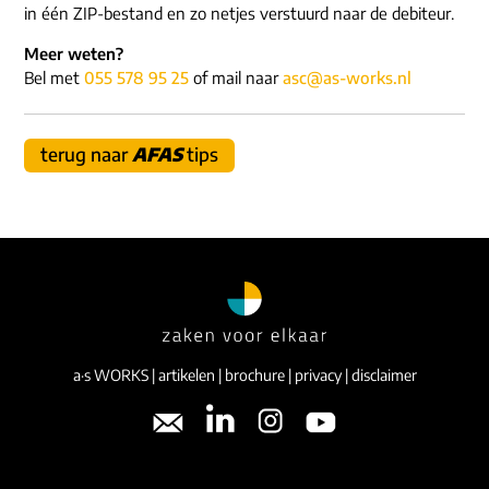
ons dna
in één ZIP-bestand en zo netjes verstuurd naar de debiteur.
e-mail/telefoon
Meer weten?
social media
Bel met
055 578 95 25
of mail naar
asc@as-works.nl
terug naar
AFAS
tips
a·s WORKS
|
artikelen
|
brochure
|
privacy
|
disclaimer