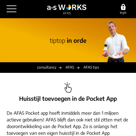
login
outsourcing
tiptop
in orde
financiële administratie
detachering
salarisadministratie
HR/payroll
consultancy
juridische zaken
finance
consultancy
AFAS
AFAS tips
implementatie
overige diensten
HR/payroll traineeship
optimalisatie
werving & selectie
referenties
functioneel beheer
vacatures
Huisstijl toevoegen in de Pocket App
outsourcing
over ons
communicatie
detachering
De AFAS Pocket app heeft inmiddels meer dan 1 miljoen
werken bij
actieve gebruikers! AFAS blijft dan ook niet stil zitten met de
contact
consultancy
doorontwikkeling van de Pocket App. Zo is onlangs het
onze experts
vestigingen
toevoegen van een eigen huisstijl in de Pocket App