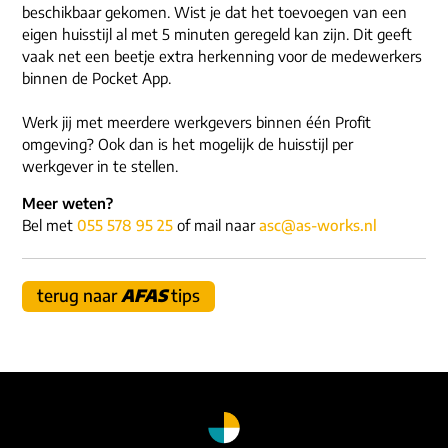
ons dna
beschikbaar gekomen. Wist je dat het toevoegen van een
e-mail/telefoon
eigen huisstijl al met 5 minuten geregeld kan zijn. Dit geeft
social media
vaak net een beetje extra herkenning voor de medewerkers
binnen de Pocket App.
Werk jij met meerdere werkgevers binnen één Profit
omgeving? Ook dan is het mogelijk de huisstijl per
werkgever in te stellen.
Meer weten?
Bel met
055 578 95 25
of mail naar
asc@as-works.nl
terug naar
AFAS
tips