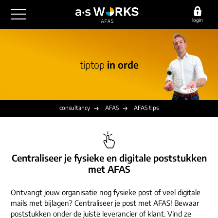
login
outsourcing
tiptop
in orde
financiële administratie
detachering
salarisadministratie
HR/payroll
consultancy
juridische zaken
finance
consultancy
AFAS
AFAS tips
implementatie
overige diensten
HR/payroll traineeship
optimalisatie
werving & selectie
referenties
functioneel beheer
vacatures
Centraliseer je fysieke en digitale poststukken
outsourcing
over ons
met AFAS
communicatie
detachering
werken bij
contact
Ontvangt jouw organisatie nog fysieke post of veel digitale
consultancy
mails met bijlagen? Centraliseer je post met AFAS! Bewaar
onze experts
vestigingen
poststukken onder de juiste leverancier of klant. Vind ze