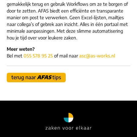
ons dna
gemakkelijk terug en gebruik Workflows om ze te borgen of
e-mail/telefoon
door te zetten. AFAS biedt een efficiënte en transparante
social media
manier om post te verwerken. Geen Excel-lijsten, mailtjes
naar collega’s of gebrek aan inzicht. Alles in één portaal met
minimale aanpassingen. Met deze slimme automatisering
hou je tijd over voor leukere zaken.
Meer weten?
Bel met
055 578 95 25
of mail naar
asc@as-works.nl
terug naar
AFAS
tips