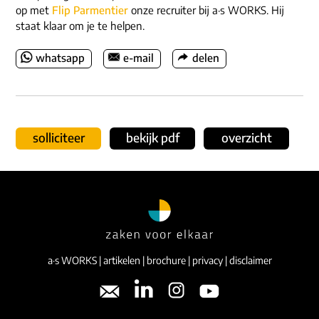
op met
Flip Parmentier
onze recruiter bij a·s WORKS. Hij
staat klaar om je te helpen.
whatsapp
e-mail
delen
solliciteer
bekijk pdf
overzicht
a·s WORKS
|
artikelen
|
brochure
|
privacy
|
disclaimer