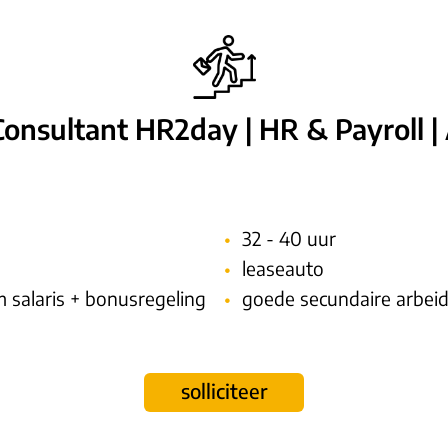
Consultant HR2day | HR & Payroll |
32 - 40 uur
leaseauto
salaris + bonusregeling
goede secundaire arbe
solliciteer