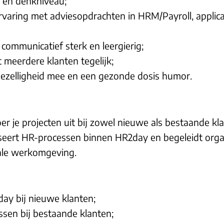
 en denkniveau;
ervaring met adviesopdrachten in HRM/Payroll, applicat
 communicatief sterk en leergierig;
t meerdere klanten tegelijk;
 gezelligheid mee en een gezonde dosis humor.
r je projecten uit bij zowel nieuwe als bestaande kla
seert HR-processen binnen HR2day en begeleidt organi
tale werkomgeving.
ay bij nieuwe klanten;
ssen bij bestaande klanten;