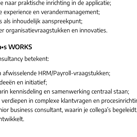
 naar praktische inrichting in de applicatie;
e experience en verandermanagement;
s als inhoudelijk aanspreekpunt;
er organisatievraagstukken en innovaties.
j a•s WORKS
sultancy betekent:
n afwisselende HRM/Payroll-vraagstukken;
deeën en initiatief;
in kennisdeling en samenwerking centraal staan;
 verdiepen in complexe klantvragen en procesinrichti
ior business consultant, waarin je collega’s begeleidt
twikkelt.