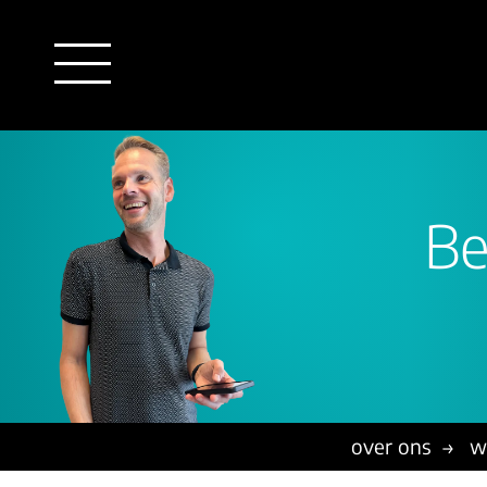
Be
outsourcing
detachering
financiële administratie
HR/payroll
salarisadministratie
finance
juridische zaken
HR/payroll traineeship
over ons
w