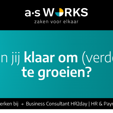
n jij
klaar om
(verd
consultancy
overige diensten
referen
implementatie
werving & selectie
outsour
te groeien?
optimalisatie
vacatures
detache
functioneel beheer
communicatie
consult
erken bij
Business Consultant HR2day | HR & Payr