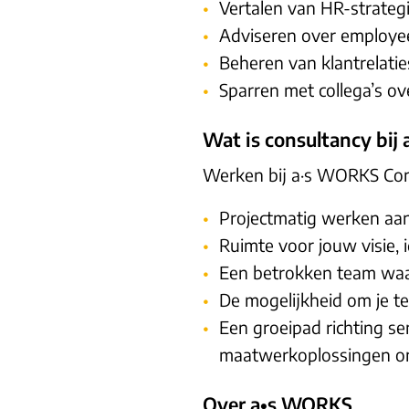
Vertalen van HR-strategie
Adviseren over employe
Beheren van klantrelatie
Sparren met collega’s ov
Wat is consultancy bi
Werken bij a·s WORKS Con
Projectmatig werken aa
Ruimte voor jouw visie, i
Een betrokken team waar
De mogelijkheid om je te
Een groeipad richting sen
maatwerkoplossingen on
Over a•s WORKS