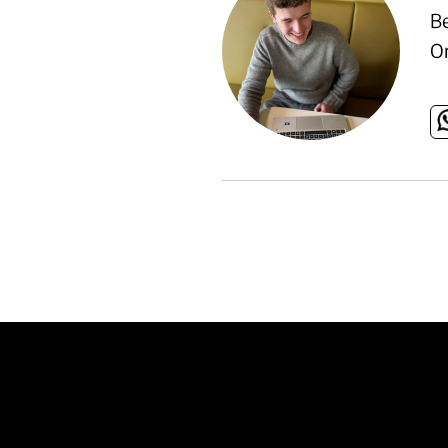
Be
On