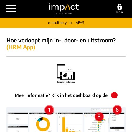
login
consultancy
AFAS
outsourcing
Hoe verloopt mijn in-, door- en uitstroom?
financiële administratie
detachering
(HRM App)
salarisadministratie
HR/payroll
consultancy
juridische zaken
finance
implementatie
overige diensten
HR/payroll traineeship
optimalisatie
werving & selectie
referenties
functioneel beheer
vacatures
Meer informatie? Klik in het dashboard op de
outsourcing
over ons
communicatie
detachering
1
6
werken bij
3
contact
consultancy
onze experts
vestigingen